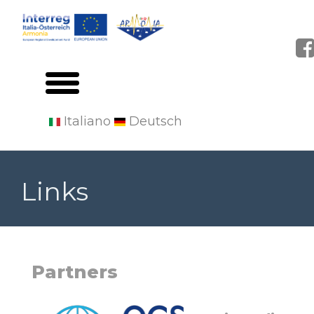
Italiano
Deutsch
Salta
al
Links
contenuto
principale
Partners