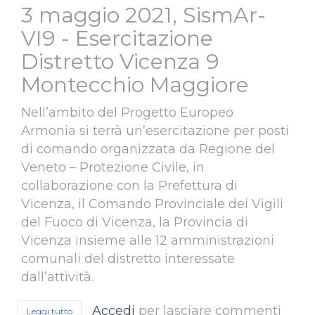
3 maggio 2021, SismAr-
VI9 - Esercitazione
Distretto Vicenza 9
Montecchio Maggiore
Nell’ambito del Progetto Europeo
Armonia si terrà un’esercitazione per posti
di comando organizzata da Regione del
Veneto – Protezione Civile, in
collaborazione con la Prefettura di
Vicenza, il Comando Provinciale dei Vigili
del Fuoco di Vicenza, la Provincia di
Vicenza insieme alle 12 amministrazioni
comunali del distretto interessate
dall’attività.
Accedi
per lasciare commenti
Leggi tutto
su 3 maggio 2021, SismAr-VI9 - Esercitazione Distretto Vi