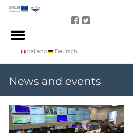
Italiano
Deutsch
Salta
al
News and events
contenuto
principale