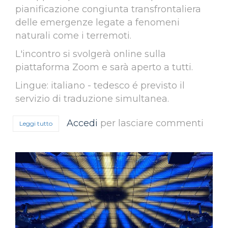
pianificazione congiunta transfrontaliera
delle emergenze legate a fenomeni
naturali come i terremoti.
L'incontro si svolgerà online sulla
piattaforma Zoom e sarà aperto a tutti.
Lingue: italiano - tedesco é previsto il
servizio di traduzione simultanea.
Accedi
per lasciare commenti
Leggi tutto
su 8 giugno 2021, Evento pubblico online