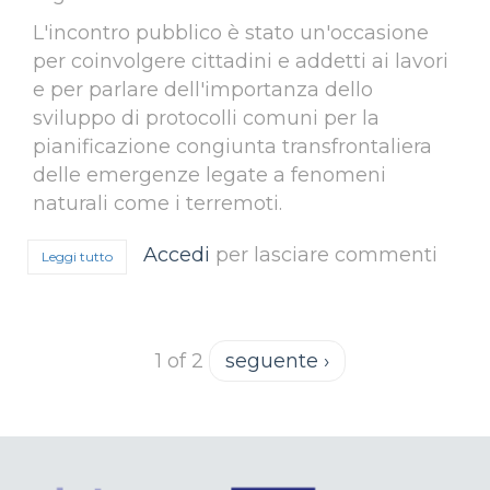
L'incontro pubblico è stato un'occasione
per coinvolgere cittadini e addetti ai lavori
e per parlare dell'importanza dello
sviluppo di protocolli comuni per la
pianificazione congiunta transfrontaliera
delle emergenze legate a fenomeni
naturali come i terremoti.
Accedi
per lasciare commenti
Leggi tutto
su 26 gennaio 2021, Online le presentazioni dell'incontro pu
1 of 2
seguente ›