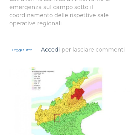
emergenza sul campo sotto il
coordinamento delle rispettive sale
operative regionali.
Accedi
per lasciare commenti
Leggi tutto
su 27 e 28 maggio 2021, Esercitazione finale del progetto A