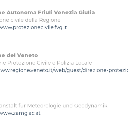
e Autonoma Friuli Venezia Giulia
one civile della Regione
/www.protezionecivile.fvg.it
ne del Veneto
ne Protezione Civile e Polizia Locale
ww.regione.veneto.it/web/guest/direzione-protezion
anstalt für Meteorologie und Geodynamik
//www.zamg.ac.at