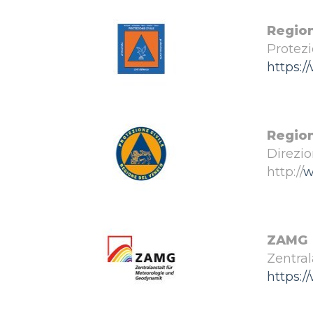
Region
Protezi
https:/
Regio
Direzio
http://
w
ZAMG
Zentral
https: