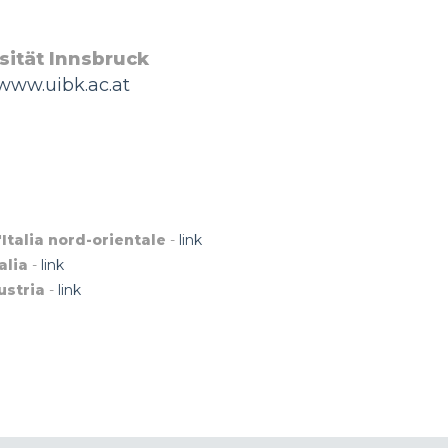
sität Innsbruck
/www.uibk.ac.at
'Italia nord-orientale
-
link
alia
-
link
ustria
-
link