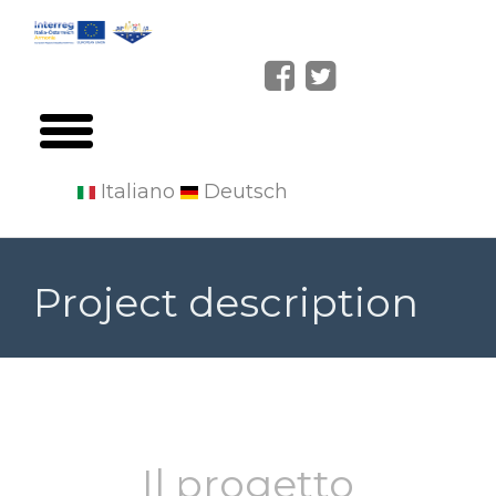
Italiano
Deutsch
Salta
al
Project description
contenuto
principale
Il progetto