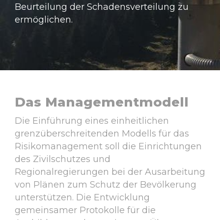
Beurteilung der Schadensverteilung zu
ermöglichen.
Das Managementmodell
Die Einführung eines einheitlichen
grenzüberschreitenden Modells für das
Risikomanagement soll die Einrichtungen
des Zivilschutzes und
Regionalregierungen bei der Ausarbeitung
von Plänen zum Schutz der Bevölkerung
unterstützen. Die Entwicklung
gemeinsamer Protokolle für die