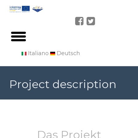
Italiano
Deutsch
Skip
to
Project description
main
content
Das Projekt