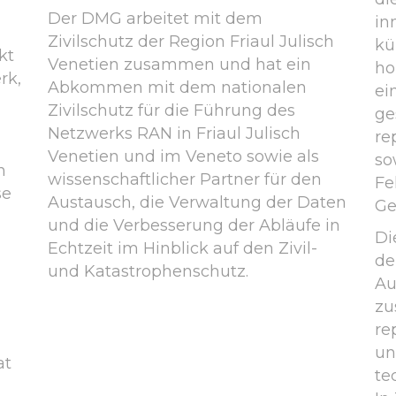
Der DMG arbeitet mit dem
in
Zivilschutz der Region Friaul Julisch
kü
kt
Venetien zusammen und hat ein
ho
rk,
Abkommen mit dem nationalen
ei
Zivilschutz für die Führung des
ge
Netzwerks RAN in Friaul Julisch
re
Venetien und im Veneto sowie als
so
n
wissenschaftlicher Partner für den
Fe
se
Austausch, die Verwaltung der Daten
Ge
und die Verbesserung der Abläufe in
Di
Echtzeit im Hinblick auf den Zivil-
de
und Katastrophenschutz.
Au
zu
re
un
at
te