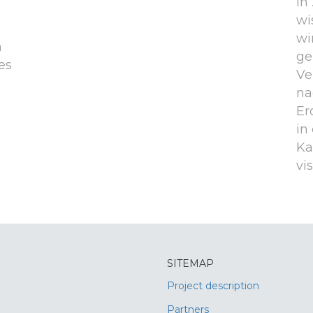
In
wi
wi
m
ge
es
Ve
na
Er
in
Ka
vi
SITEMAP
Project description
Partners