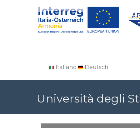
Italiano
Deutsch
Skip
to
Università degli St
main
content