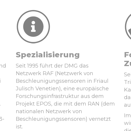
Spezialisierung
F
Z
und
Seit 1995 führt der DMG das
Netzwerk RAF (Netzwerk von
Se
i
Beschleunigungssensoren in Friaul
Tr
Julisch Venetien), eine europäische
Ka
Forschungsinfrastruktur aus dem
da
.
Projekt EPOS, die mit dem RAN (dem
au
nationalen Netzwerk von
Im
3-
Beschleunigungssensoren) vernetzt
wi
ist.
di