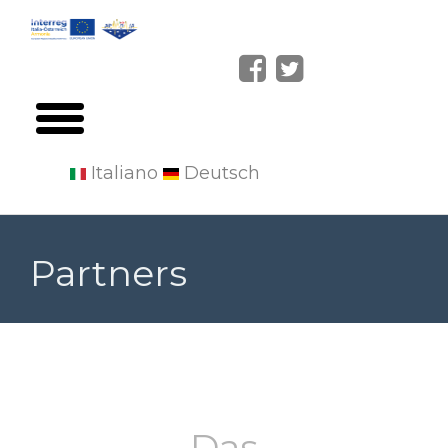
Italiano
Deutsch
Skip
to
Partners
main
content
Das