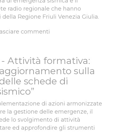
ra di emergenza sismica e il
te radio regionale che hanno
 della Regione Friuli Venezia Giulia.
lasciare commenti
io 2021 - Esercitazione per posti di comando (table-top exercise)
- Attività formativa:
 aggiornamento sulla
delle schede di
sismico”
implementazione di azioni armonizzate
are la gestione delle emergenze, il
de lo svolgimento di attività
tare ed approfondire gli strumenti