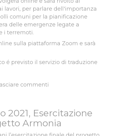
volgerà online e sarà rivolto ai
 ai lavori, per parlare dell'importanza
colli comuni per la pianificazione
iera delle emergenze legate a
 i terremoti.
online sulla piattaforma Zoom e sarà
o é previsto il servizio di traduzione
lasciare commenti
to pubblico online
o 2021, Esercitazione
ogetto Armonia
ni l’esercitazione finale del progetto