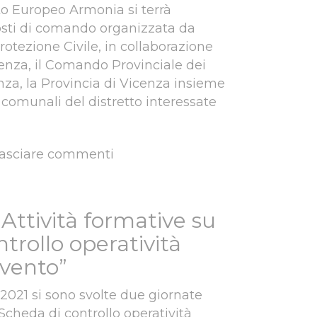
to Europeo Armonia si terrà
osti di comando organizzata da
otezione Civile, in collaborazione
cenza, il Comando Provinciale dei
enza, la Provincia di Vicenza insieme
 comunali del distretto interessate
lasciare commenti
Ar-VI9 - Esercitazione Distretto Vicenza 9 Montecchio Maggiore
 Attività formative su
trollo operatività
evento”
e 2021 si sono svolte due giornate
“Scheda di controllo operatività