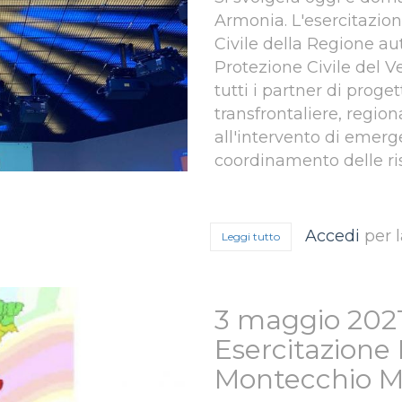
Armonia. L'esercitazio
Civile della Regione au
Protezione Civile del V
tutti i partner di proge
transfrontaliere, regiona
all'intervento di emerg
coordinamento delle ris
Accedi
per 
Leggi tutto
su 27 e 28 maggio 2021,
3 maggio 2021
Esercitazione 
Montecchio M