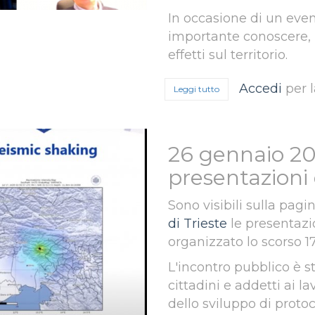
In occasione di un even
importante conoscere, in
effetti sul territorio.
Accedi
per 
Leggi tutto
su Febbraio 2021 - Atti
26 gennaio 202
presentazioni 
Sono visibili sulla pagi
di Trieste
le presentazi
organizzato lo scorso 
L'incontro pubblico è s
cittadini e addetti ai l
dello sviluppo di proto