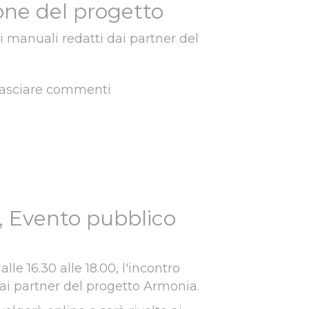
ne del progetto
 i manuali redatti dai partner del
lasciare commenti
line la documentazione del progetto
, Evento pubblico
alle 16.30 alle 18.00, l'incontro
ai partner del progetto Armonia.