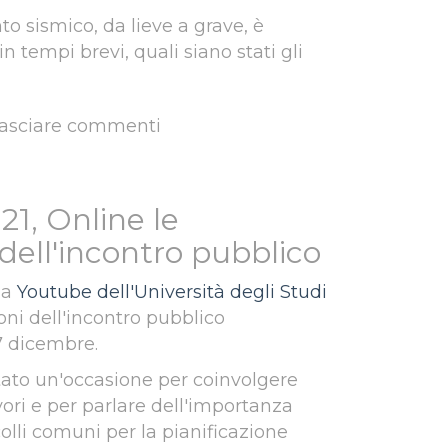
to sismico, da lieve a grave, è
 tempi brevi, quali siano stati gli
lasciare commenti
vità formativa: “Seminario di aggiornamento sulla compilazione delle schede di
1, Online le
dell'incontro pubblico
na
Youtube dell'Università degli Studi
oni dell'incontro pubblico
17 dicembre.
tato un'occasione per coinvolgere
avori e per parlare dell'importanza
colli comuni per la pianificazione