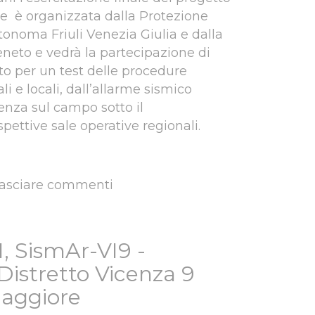
ne è organizzata dalla Protezione
tonoma Friuli Venezia Giulia e dalla
eneto e vedrà la partecipazione di
tto per un test delle procedure
li e locali, dall’allarme sismico
enza sul campo sotto il
pettive sale operative regionali.
lasciare commenti
 Esercitazione finale del progetto Armonia
, SismAr-VI9 -
Distretto Vicenza 9
aggiore