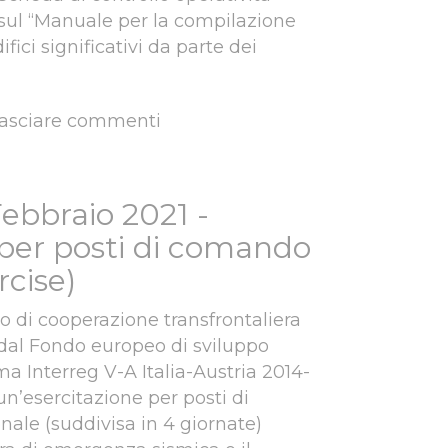
 sul “Manuale per la compilazione
ifici significativi da parte dei
lasciare commenti
ità formative su “Scheda di controllo operatività edificio post-evento”
Febbraio 2021 -
 per posti di comando
rcise)
o di cooperazione transfrontaliera
dal Fondo europeo di sviluppo
a Interreg V-A Italia-Austria 2014-
un’esercitazione per posti di
nale (suddivisa in 4 giornate)