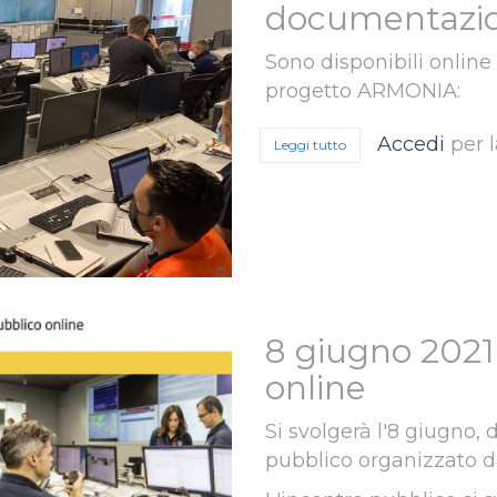
documentazio
Sono disponibili online
progetto ARMONIA:
Accedi
per 
Leggi tutto
su 30 gennaio 2023, On
8 giugno 2021
online
Si svolgerà l'8 giugno, d
pubblico organizzato d