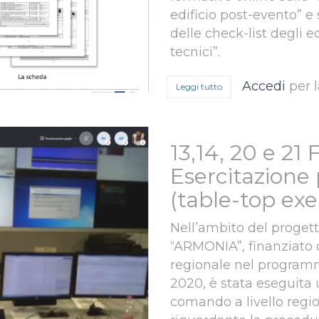
edificio post-evento” e
delle check-list degli ed
tecnici”.
Accedi
per 
Leggi tutto
su 3 aprile 2021 - Attiv
13,14, 20 e 21 
Esercitazione
(table-top exe
Nell’ambito del progett
“ARMONIA”, finanziato 
regionale nel programm
2020, è stata eseguita 
comando a livello regio