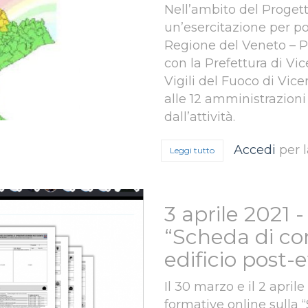
Nell’ambito del Proget
un’esercitazione per p
Regione del Veneto – Pr
con la Prefettura di Vi
Vigili del Fuoco di Vic
alle 12 amministrazioni
dall’attività.
Accedi
per 
Leggi tutto
su 3 maggio 2021, Sism
3 aprile 2021 -
“Scheda di con
edificio post-
Il 30 marzo e il 2 april
formative online sulla 