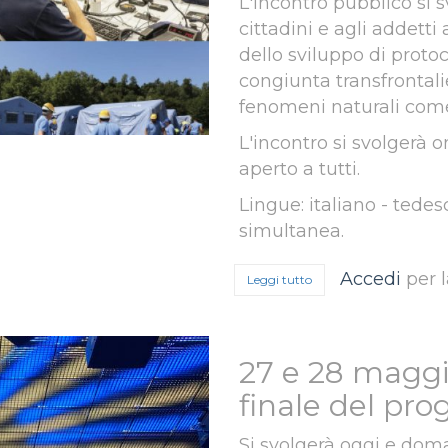
L'incontro pubblico si s
cittadini e agli addetti
dello sviluppo di proto
congiunta transfrontal
fenomeni naturali come
L'incontro si svolgerà 
aperto a tutti.
Lingue: italiano - tedesc
simultanea.
Accedi
per 
Leggi tutto
su 8 giugno 2021, Even
27 e 28 maggi
finale del pr
Si svolgerà oggi e doma