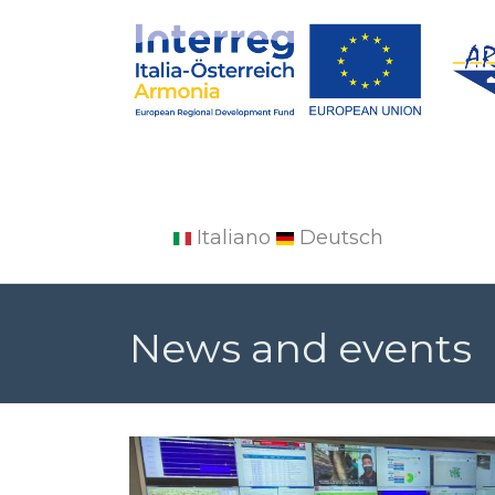
Italiano
Deutsch
Salta
al
News and events
contenuto
principale