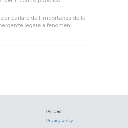
i dell'incontro pubblico
e per parlare dell'importanza dello
 emergenze legate a fenomeni
Policies
Privacy policy