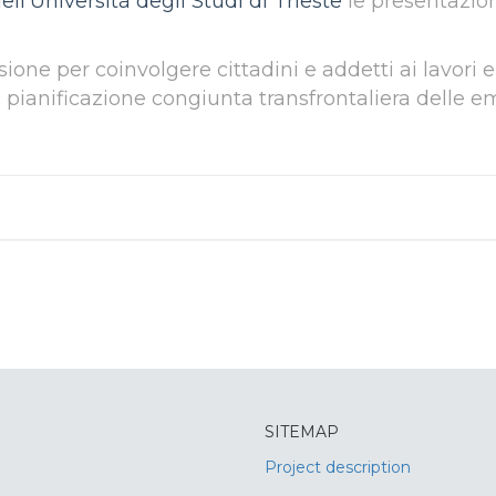
ll'Università degli Studi di Trieste
le presentazion
ione per coinvolgere cittadini e addetti ai lavori 
la pianificazione congiunta transfrontaliera delle
SITEMAP
Project description