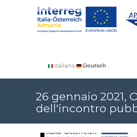
Italiano
Deutsch
Salta
al
26 gennaio 2021, O
contenuto
dell'incontro pubb
principale